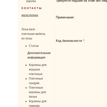
Требуется подъем на этаж без лиф
короба
КОНТАКТЫ
8926250565
Примечания:
Лоза-best -
плетеная мебель
из лозы
Код безопасности
*
:
Статьи
Дополнительная
информация:
Корзины для
игрушек
плетеные
Плетеные
сундуки
Плетеные
корзины для
белья
Корзины для
пикника