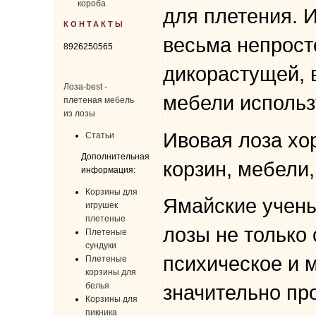
короба
для плетения. 
КОНТАКТЫ
весьма непрост
8926250565
дикорастущей, 
Лоза-best -
мебели использ
плетеная мебель
из лозы
Ивовая лоза хо
Статьи
Дополнительная
корзин, мебели
информация:
Корзины для
Ямайские учены
игрушек
плетеные
лозы не только
Плетеные
сундуки
психическое и 
Плетеные
корзины для
белья
значительно пр
Корзины для
пикника