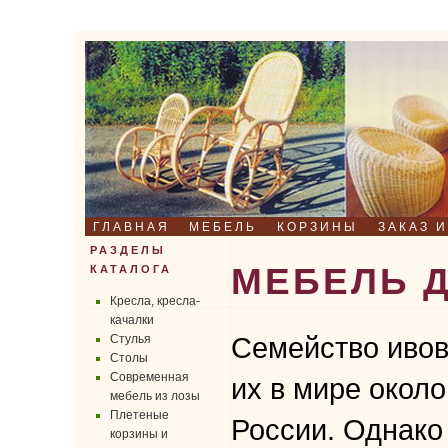
ГЛАВНАЯ
МЕБЕЛЬ
КОРЗИНЫ
ЗАКАЗ 
РАЗДЕЛЫ
МЕБЕЛЬ 
КАТАЛОГА
Кресла, кресла-
качалки
Стулья
Семейство ивов
Столы
Современная
их в мире около
мебель из лозы
Плетеные
России. Однако
корзины и