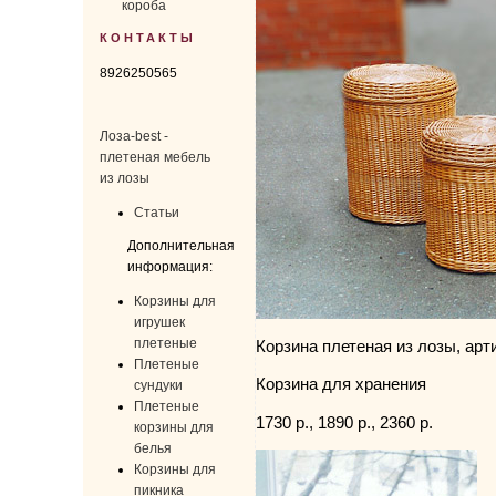
короба
КОНТАКТЫ
8926250565
Лоза-best -
плетеная мебель
из лозы
Статьи
Дополнительная
информация:
Корзины для
игрушек
плетеные
Корзина плетеная из лозы, арт
Плетеные
Корзина для хранения
сундуки
Плетеные
1730 р., 1890 р., 2360 р.
корзины для
белья
Корзины для
пикника