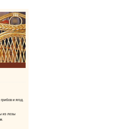
грибов и ягод.
ы из лозы
ым.