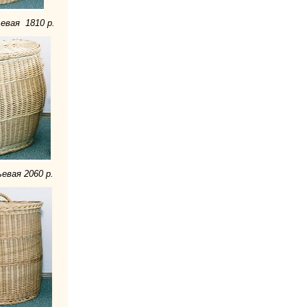
евая 1810 р.
евая 2060 р.